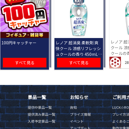
レノア 超
100円キャッチャー
レノア 超消臭 柔軟剤 爽
クール 
快クール 涼感リフレッシ
クールの香り
ュクールの香り 450mL
[R]
すべて見る
すべて見る
28
景品一覧
お知らせ
ご利用
提供中景品一覧
告知
LUCK☆R
提供済み景品一覧
プライズ情報
プレイ方
入荷予定景品一覧
イベント
よくある
アップデート
動作対象