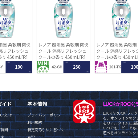
消臭 柔軟剤 爽快
レノア 超消臭 柔軟剤 爽快
レノア 超消臭 柔軟剤
涼感リフレッシュ
クール 涼感リフレッシュ
クール 涼感リフレッ
 450mL[R]
クールの香り 450mL[R]
クールの香り 450mL[
1 PLAY
1 PLAY
1 PLAY
100
250
10
-Y
42-GH
201-TK
LRC
LRC
ガイド
基本情報
LUCK☆ROC
LUCK☆ROCK(
OCKとは
プライバシーポリシー
る、オンラインのク
法
利用規約
をリアルタイムに遠隔
いつでも、どこでも
ご質問
特定商取引法に基づく
遊べるオンラインクレ
端末
表記