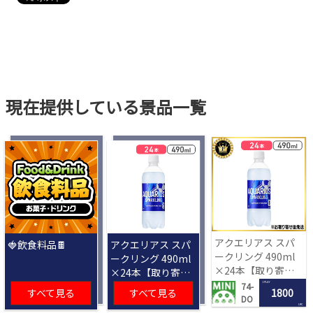
現在提供している景品一覧
アクエリアス スパ
🍓飲食料品🍫
アクエリアス スパ
ークリング 490ml
ークリング 490ml
×24本【取り寄せ
×24本【取り寄せ
入荷後次第発送】
入荷後次第発送】
1 PLAY
74-
すべて見る
すべて見る
1800
DO
LRC