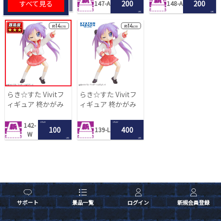
すべて見る
200
200
147-A
148-A
LRC
LRC
らき☆すた Vivitフ
らき☆すた Vivitフ
ィギュア 柊かがみ
ィギュア 柊かがみ
1 PLAY
1 PLAY
142-
100
400
139-L
W
LRC
LRC
サポート
景品一覧
ログイン
新規会員登録