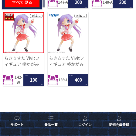
すべて見る
200
200
147-A
148-A
LRC
LRC
らき☆すた Vivitフ
らき☆すた Vivitフ
ィギュア 柊かがみ
ィギュア 柊かがみ
1 PLAY
1 PLAY
142-
100
400
139-L
W
LRC
LRC
サポート
景品一覧
ログイン
新規会員登録