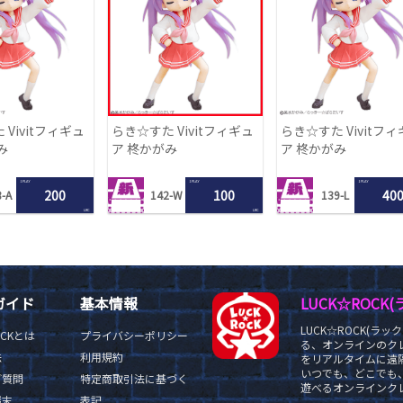
Vivitフィギュ
らき☆すた Vivitフィギュ
らき☆すた Vivitフ
み
ア 柊かがみ
ア 柊かがみ
1 PLAY
1 PLAY
1 PLAY
200
100
40
-A
142-W
139-L
LRC
LRC
ガイド
基本情報
LUCK☆ROC
LUCK☆ROCK(
OCKとは
プライバシーポリシー
る、オンラインのク
法
利用規約
をリアルタイムに遠隔
いつでも、どこでも
ご質問
特定商取引法に基づく
遊べるオンラインクレ
端末
表記