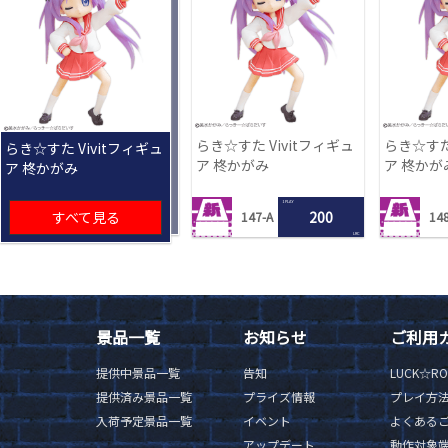
らき☆すた Vivitフィギュ
らき☆すた 
らき☆すた Vivitフィギュ
ア 柊かがみ
ア 柊かが
ア 柊かがみ
1 PLAY
すべて見る
200
147-A
148
LRC
景品一覧
お知らせ
ご利用
提供中景品一覧
告知
LUCK☆R
提供済み景品一覧
プライズ情報
プレイ方
入荷予定景品一覧
イベント
よくある
アップデート
動作対象