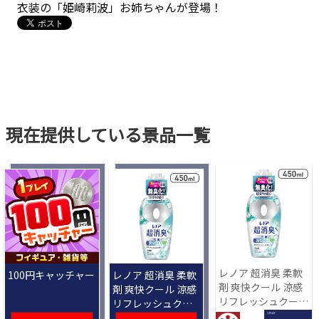
衣装の「姫崎莉波」お姉ちゃんが登場！
現在提供している景品一覧
レノア 超消臭 柔軟
100円キャッチャー
レノア 超消臭 柔軟
剤 爽快クール 涼感
剤 爽快クール 涼感
リフレッシュクール
リフレッシュクー
の香り 450mL[R]
ルの香り 450mL
1 PLAY