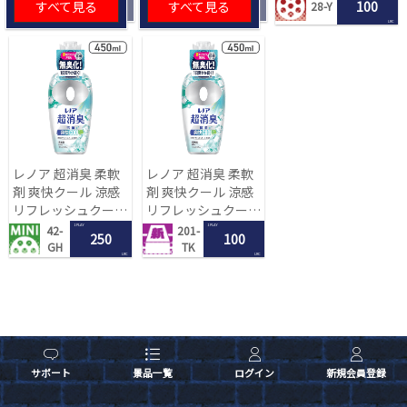
すべて見る
すべて見る
100
28-Y
[R]
LRC
レノア 超消臭 柔軟
レノア 超消臭 柔軟
剤 爽快クール 涼感
剤 爽快クール 涼感
リフレッシュクール
リフレッシュクール
の香り 450mL[R]
の香り 450mL[R]
1 PLAY
1 PLAY
42-
201-
250
100
GH
TK
LRC
LRC
サポート
景品一覧
ログイン
新規会員登録