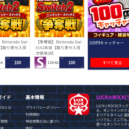
intendo Swi
【争奪戦】Nintendo Swi
100円キャッチャー
体【取り寄せ入荷
tch2本体【取り寄せ入荷
】
次第発送】
1 PLAY
1 PLAY
100
100
すべて見る
-A
133-A1
LRC
LRC
ガイド
基本情報
LUCK☆ROC
LUCK☆ROCK(
OCKとは
プライバシーポリシー
る、オンラインのク
法
利用規約
をリアルタイムに遠隔
いつでも、どこでも
ご質問
特定商取引法に基づく
遊べるオンラインクレ
端末
表記