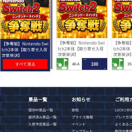
【争奪戦】Nintendo Swi
【争奪戦】N
【争奪戦】Nintendo Swi
tch2本体【取り寄せ入荷
tch2本
tch2本体【取り寄せ入荷
次第発送】
次第発送
次第発送】
1 PLAY
すべて見る
100
40-A
35
LRC
景品一覧
お知らせ
ご利用
提供中景品一覧
告知
LUCK☆R
提供済み景品一覧
プライズ情報
プレイ方
入荷予定景品一覧
イベント
よくある
アップデート
動作対象