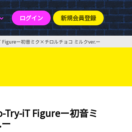
ログイン
新規会員登録
T Figureー初音ミク×チロルチョコ ミルクver.ー
ry-iT Figureー初音ミ
.ー