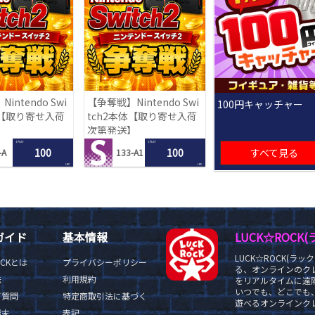
intendo Swi
【争奪戦】Nintendo Swi
100円キャッチャー
体【取り寄せ入荷
tch2本体【取り寄せ入荷
】
次第発送】
1 PLAY
1 PLAY
100
100
すべて見る
-A
133-A1
LRC
LRC
ガイド
基本情報
LUCK☆ROC
LUCK☆ROCK(
OCKとは
プライバシーポリシー
る、オンラインのク
法
利用規約
をリアルタイムに遠隔
いつでも、どこでも
ご質問
特定商取引法に基づく
遊べるオンラインクレ
端末
表記