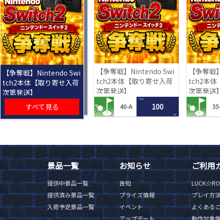
【争奪戦】Nintendo Swi
【争奪戦】N
【争奪戦】Nintendo Swi
tch2本体【取り寄せ入荷
tch2本
tch2本体【取り寄せ入荷
次第発送】
次第発送
次第発送】
1 PLAY
すべて見る
100
40-A
35
LRC
景品一覧
お知らせ
ご利用
提供中景品一覧
告知
LUCK☆R
提供済み景品一覧
プライズ情報
プレイ方
入荷予定景品一覧
イベント
よくある
アップデート
動作対象