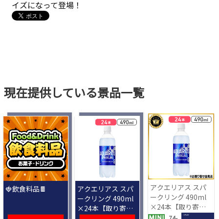
イズになって登場！
現在提供している景品一覧
アクエリアス スパ
🍓飲食料品🍫
アクエリアス スパ
ークリング 490ml
ークリング 490ml
×24本【取り寄せ
×24本【取り寄せ
入荷後次第発送】
入荷後次第発送】
1 PLAY
74-