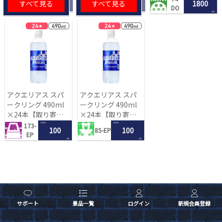
すべて見る
すべて見る
1800
DO
LRC
アクエリアス スパ
アクエリアス スパ
ークリング 490ml
ークリング 490ml
×24本【取り寄せ
×24本【取り寄せ
入荷後次第発送】
入荷後次第発送】
1 PLAY
1 PLAY
173-
100
100
85-EP
EP
LRC
LRC
サポート
景品一覧
ログイン
新規会員登録