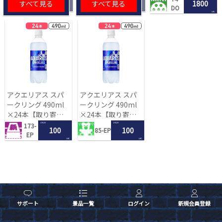
すべて見る
すべて見る
1800
DO
LRC
アクエリアス スパ
アクエリアス スパ
ークリング 490ml
ークリング 490ml
×24本【取り寄せ
×24本【取り寄せ
入荷後次第発送】
入荷後次第発送】
1 PLAY
1 PLAY
173-
100
100
85-EP
EP
LRC
LRC
サポート
景品一覧
ログイン
新規会員登録