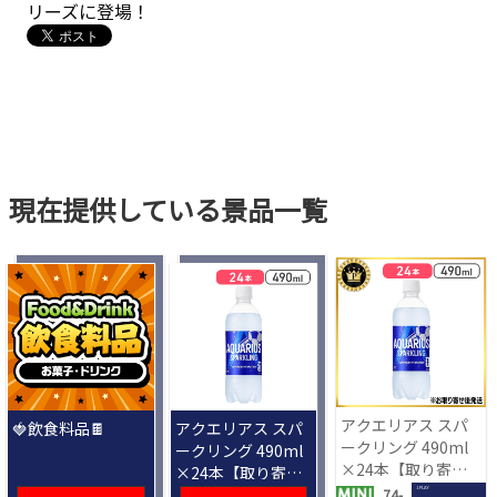
リーズに登場！
現在提供している景品一覧
アクエリアス スパ
🍓飲食料品🍫
アクエリアス スパ
ークリング 490ml
ークリング 490ml
×24本【取り寄せ
×24本【取り寄せ
入荷後次第発送】
入荷後次第発送】
1 PLAY
74-