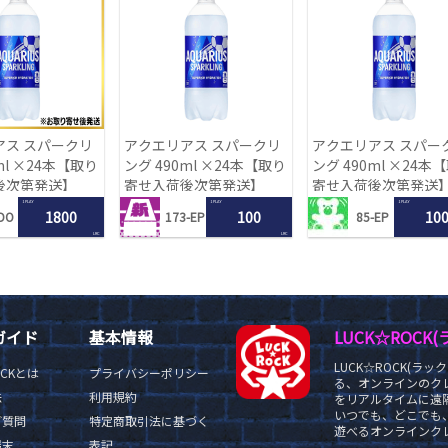
アス スパークリ
アクエリアス スパークリ
アクエリアス スパー
ml ×24本【取り
ング 490ml ×24本【取り
ング 490ml ×24本
後次第発送】
寄せ入荷後次第発送】
寄せ入荷後次第発送
1 PLAY
1 PLAY
1 PLAY
1800
100
10
DO
173-EP
85-EP
LRC
LRC
ガイド
基本情報
LUCK☆ROC
LUCK☆ROCK(
OCKとは
プライバシーポリシー
る、オンラインのク
法
利用規約
をリアルタイムに遠隔
いつでも、どこでも
ご質問
特定商取引法に基づく
遊べるオンラインクレ
端末
表記