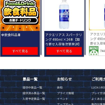
アクエリ
🍓飲食料品🍫
アクエリアス スパークリ
ング 490
ング 490ml ×24本【取
寄せ入荷
り寄せ入荷後次第発送】
すべて見る
すべて見る
74-
景品一覧
お知らせ
ご利用
提供中景品一覧
告知
LUCK☆R
提供済み景品一覧
プライズ情報
プレイ方
入荷予定景品一覧
イベント
よくある
アップデート
動作対象