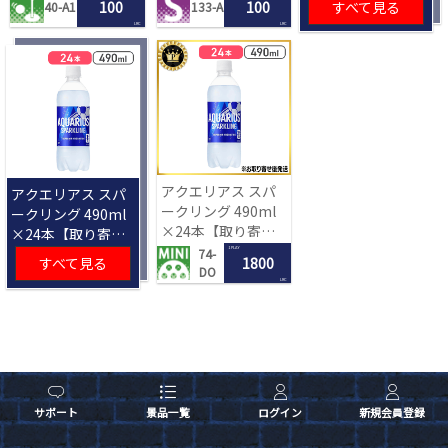
100
100
すべて見る
40-A1
133-A
LRC
LRC
アクエリアス スパ
アクエリアス スパ
ークリング 490ml
ークリング 490ml
×24本【取り寄せ
×24本【取り寄せ
入荷後次第発送】
入荷後次第発送】
1 PLAY
74-
すべて見る
1800
DO
LRC
サポート
景品一覧
ログイン
新規会員登録