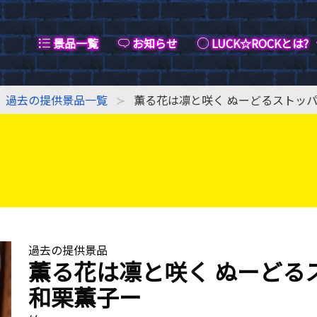
景品一覧
お知らせ
LUCK☆ROCKとは?
過去の提供景品一覧
薫る花は凛と咲く ぬーどるストッ
過去の提供景品
薫る花は凛と咲く ぬーどる
和栗薫子ー