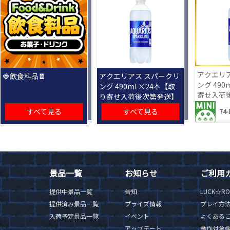
アクエリ
🍓飲食料品🍫
アクエリアス スパークリ
ング 490
ング 490ml ×24本【取
寄せ入荷
り寄せ入荷後次第発送】
すべて見る
すべて見る
74-
景品一覧
お知らせ
ご利用
提供中景品一覧
告知
LUCK☆R
提供済み景品一覧
プライズ情報
プレイ方
入荷予定景品一覧
イベント
よくある
アップデート
動作対象