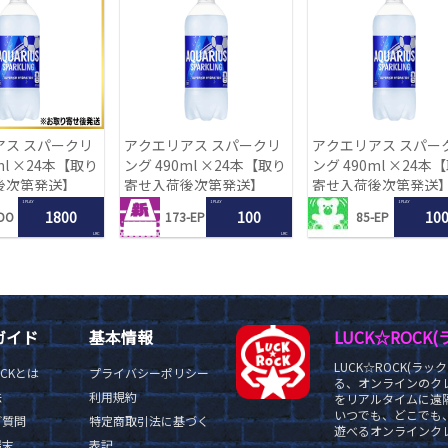
アス スパークリ
アクエリアス スパークリ
アクエリアス スパー
ml ×24本【取り
ング 490ml ×24本【取り
ング 490ml ×24本
後次第発送】
寄せ入荷後次第発送】
寄せ入荷後次第発送
1 PLAY
1 PLAY
1 PLAY
1800
100
10
DO
173-EP
85-EP
LRC
LRC
ガイド
基本情報
LUCK☆ROC
LUCK☆ROCK(
OCKとは
プライバシーポリシー
る、オンラインのク
法
利用規約
をリアルタイムに遠隔
いつでも、どこでも
ご質問
特定商取引法に基づく
遊べるオンラインクレ
端末
表記