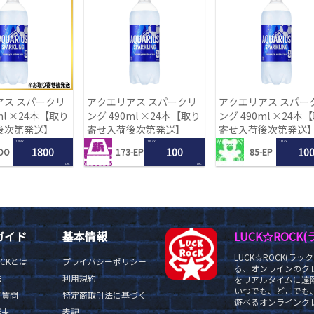
アス スパークリ
アクエリアス スパークリ
アクエリアス スパー
ml ×24本【取り
ング 490ml ×24本【取り
ング 490ml ×24本
後次第発送】
寄せ入荷後次第発送】
寄せ入荷後次第発送
1 PLAY
1 PLAY
1 PLAY
1800
100
10
DO
173-EP
85-EP
LRC
LRC
ガイド
基本情報
LUCK☆ROC
LUCK☆ROCK(
OCKとは
プライバシーポリシー
る、オンラインのク
法
利用規約
をリアルタイムに遠隔
いつでも、どこでも
ご質問
特定商取引法に基づく
遊べるオンラインクレ
端末
表記