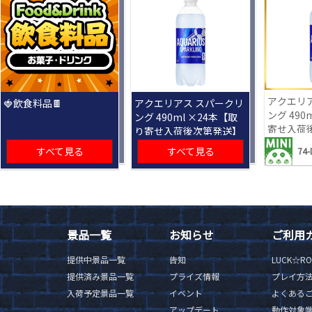
アクエリ
🍓飲食料品🍫
アクエリアス スパークリ
ング 490
ング 490ml ×24本【取
寄せ入荷
り寄せ入荷後次第発送】
すべて見る
すべて見る
74-
景品一覧
お知らせ
ご利用
提供中景品一覧
告知
LUCK☆R
提供済み景品一覧
プライズ情報
プレイ方
入荷予定景品一覧
イベント
よくある
アップデート
動作対象