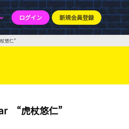
ログイン
新規会員登録
虎杖悠仁”
ar “虎杖悠仁”