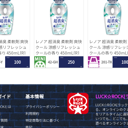
消臭 柔軟剤 爽快
レノア 超消臭 柔軟剤 爽快
レノア 超消臭 柔軟剤
涼感リフレッシュ
クール 涼感リフレッシュ
クール 涼感リフレッ
 450mL[R]
クールの香り 450mL[R]
クールの香り 450mL[
1 PLAY
1 PLAY
1 PLAY
100
250
10
-Y
42-GH
201-TK
LRC
LRC
ガイド
基本情報
LUCK☆ROC
LUCK☆ROCK(
OCKとは
プライバシーポリシー
る、オンラインのク
法
利用規約
をリアルタイムに遠隔
いつでも、どこでも
ご質問
特定商取引法に基づく
遊べるオンラインクレ
端末
表記