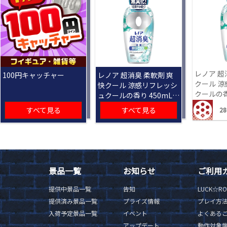
レノア 超
100円キャッチャー
レノア 超消臭 柔軟剤 爽
クール 
快クール 涼感リフレッシ
クールの香り
ュクールの香り 450mL
[R]
すべて見る
すべて見る
28
景品一覧
お知らせ
ご利用
提供中景品一覧
告知
LUCK☆R
提供済み景品一覧
プライズ情報
プレイ方
入荷予定景品一覧
イベント
よくある
アップデート
動作対象