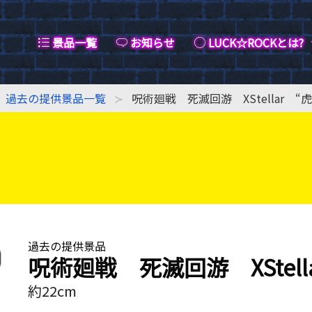
景品一覧
お知らせ
LUCK☆ROCKとは?
過去の提供景品一覧
呪術廻戦 死滅回游 XStellar “
過去の提供景品
呪術廻戦 死滅回游 XStell
約22cm