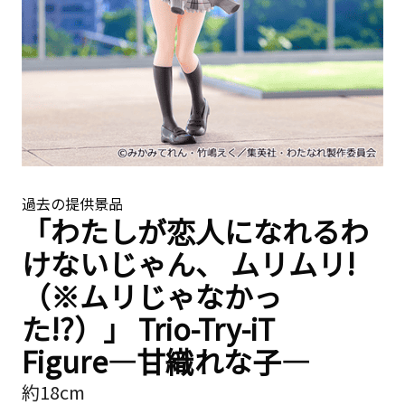
過去の提供景品
「わたしが恋人になれるわ
けないじゃん、 ムリムリ!
（※ムリじゃなかっ
た!?）」 Trio-Try-iT
Figure―甘織れな子―
約18cm