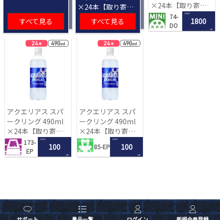
×24本【取り寄せ
×24本【取り寄せ
入荷後次第発送】
入荷後次第発送】
1 PLAY
74-
すべて見る
すべて見る
1800
DO
LRC
アクエリアス スパ
アクエリアス スパ
ークリング 490ml
ークリング 490ml
×24本【取り寄せ
×24本【取り寄せ
入荷後次第発送】
入荷後次第発送】
1 PLAY
1 PLAY
173-
100
100
85-EP
EP
LRC
LRC
サポート
景品一覧
ログイン
新規会員登録