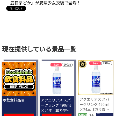
「鹿目まどか」が魔法少女衣装で登場！
現在提供している景品一覧
アクエリアス スパ
🍓飲食料品🍫
アクエリアス スパ
ークリング 490ml
ークリング 490ml
×24本【取り寄せ
×24本【取り寄せ
入荷後次第発送】
入荷後次第発送】
1 PLAY
74-