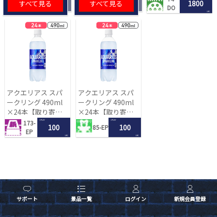
すべて見る
すべて見る
1800
DO
LRC
アクエリアス スパ
アクエリアス スパ
ークリング 490ml
ークリング 490ml
×24本【取り寄せ
×24本【取り寄せ
入荷後次第発送】
入荷後次第発送】
1 PLAY
1 PLAY
173-
100
100
85-EP
EP
LRC
LRC
サポート
景品一覧
ログイン
新規会員登録