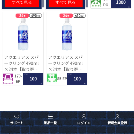
すべて見る
すべて見る
1800
DO
LRC
アクエリアス スパ
アクエリアス スパ
ークリング 490ml
ークリング 490ml
×24本【取り寄せ
×24本【取り寄せ
入荷後次第発送】
入荷後次第発送】
1 PLAY
1 PLAY
173-
100
100
85-EP
EP
LRC
LRC
サポート
景品一覧
ログイン
新規会員登録