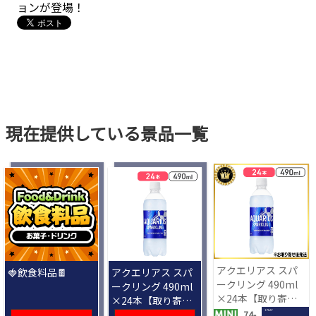
ョンが登場！
現在提供している景品一覧
アクエリアス スパ
🍓飲食料品🍫
アクエリアス スパ
ークリング 490ml
ークリング 490ml
×24本【取り寄せ
×24本【取り寄せ
入荷後次第発送】
入荷後次第発送】
1 PLAY
74-