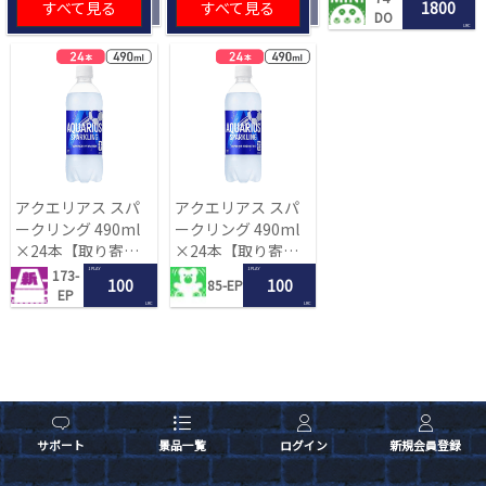
すべて見る
すべて見る
1800
DO
LRC
アクエリアス スパ
アクエリアス スパ
ークリング 490ml
ークリング 490ml
×24本【取り寄せ
×24本【取り寄せ
入荷後次第発送】
入荷後次第発送】
1 PLAY
1 PLAY
173-
100
100
85-EP
EP
LRC
LRC
サポート
景品一覧
ログイン
新規会員登録