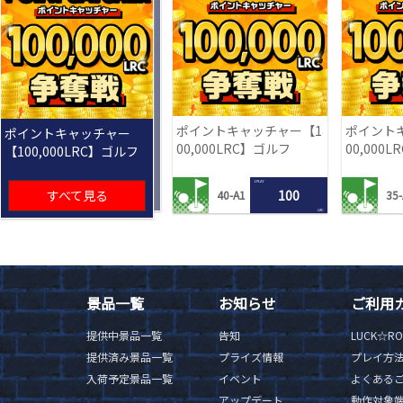
ポイントキャッチャー【1
ポイント
ポイントキャッチャー
00,000LRC】ゴルフ
00,000
【100,000LRC】ゴルフ
1 PLAY
すべて見る
100
40-A1
35-
LRC
景品一覧
お知らせ
ご利用
提供中景品一覧
告知
LUCK☆R
提供済み景品一覧
プライズ情報
プレイ方
入荷予定景品一覧
イベント
よくある
アップデート
動作対象