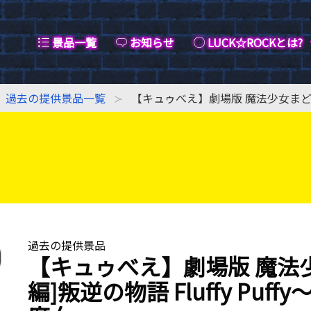
景品一覧
お知らせ
LUCK☆ROCKとは?
過去の提供景品一覧
【キュゥべえ】劇場版 魔法少女まどか☆
過去の提供景品
【キュゥべえ】劇場版 魔法
編]叛逆の物語 Fluffy Pu