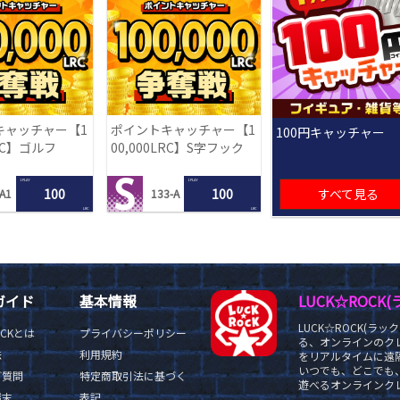
キャッチャー【1
ポイントキャッチャー【1
100円キャッチャー
LRC】ゴルフ
00,000LRC】S字フック
1 PLAY
1 PLAY
100
100
すべて見る
A1
133-A
LRC
LRC
ガイド
基本情報
LUCK☆ROC
LUCK☆ROCK(
OCKとは
プライバシーポリシー
る、オンラインのク
法
利用規約
をリアルタイムに遠隔
いつでも、どこでも
ご質問
特定商取引法に基づく
遊べるオンラインクレ
端末
表記