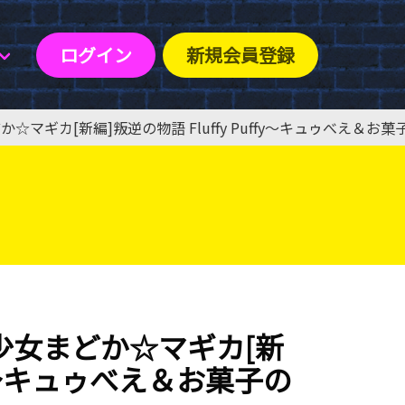
ログイン
新規会員登録
マギカ[新編]叛逆の物語 Fluffy Puffy〜キュゥべえ＆お
少女まどか☆マギカ[新
ffy〜キュゥべえ＆お菓子の