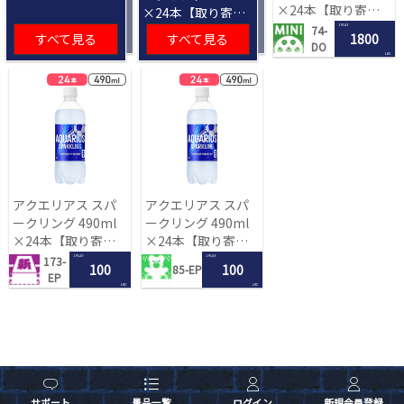
×24本【取り寄せ
×24本【取り寄せ
入荷後次第発送】
入荷後次第発送】
1 PLAY
74-
すべて見る
すべて見る
1800
DO
LRC
アクエリアス スパ
アクエリアス スパ
ークリング 490ml
ークリング 490ml
×24本【取り寄せ
×24本【取り寄せ
入荷後次第発送】
入荷後次第発送】
1 PLAY
1 PLAY
173-
100
100
85-EP
EP
LRC
LRC
サポート
景品一覧
ログイン
新規会員登録