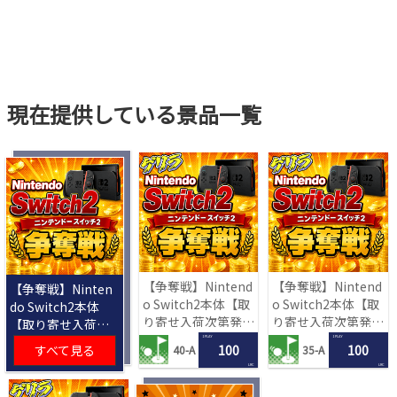
現在提供している景品一覧
【争奪戦】Nintend
【争奪戦】Nintend
【争奪戦】Ninten
o Switch2本体【取
o Switch2本体【取
do Switch2本体
り寄せ入荷次第発
り寄せ入荷次第発
【取り寄せ入荷次
送】
送】
第発送】
1 PLAY
1 PLAY
すべて見る
100
100
40-A
35-A
LRC
LRC