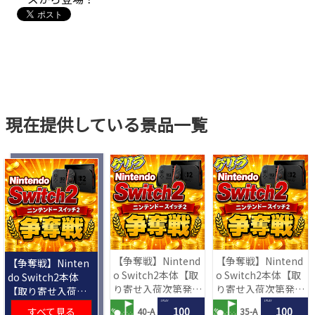
現在提供している景品一覧
【争奪戦】Nintend
【争奪戦】Nintend
【争奪戦】Ninten
o Switch2本体【取
o Switch2本体【取
do Switch2本体
り寄せ入荷次第発
り寄せ入荷次第発
【取り寄せ入荷次
送】
送】
第発送】
1 PLAY
1 PLAY
すべて見る
100
100
40-A
35-A