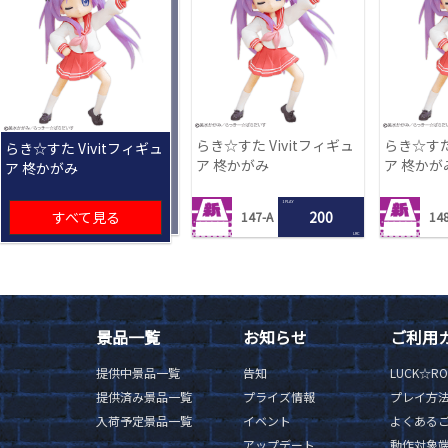
らき☆すた Vivitフィギュ
らき☆すた 
らき☆すた Vivitフィギュ
ア 柊かがみ
ア 柊かが
ア 柊かがみ
1 PLAY
すべて見る
200
147-A
148
LRC
景品一覧
お知らせ
ご利用
提供中景品一覧
告知
LUCK☆R
提供済み景品一覧
プライズ情報
プレイ方
入荷予定景品一覧
イベント
よくある
アップデート
動作対象