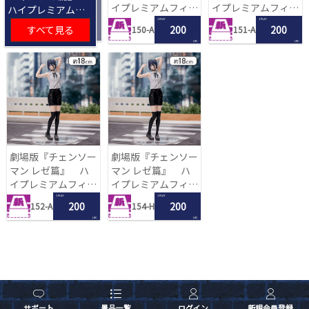
イプレミアムフィギ
イプレミアムフィギ
ハイプレミアムフ
ュア‐レゼ‐
ュア‐レゼ‐
ィギュア‐レゼ‐
1 PLAY
1 PLAY
すべて見る
200
200
150-A
151-A
LRC
LRC
劇場版『チェンソー
劇場版『チェンソー
マン レゼ篇』 ハ
マン レゼ篇』 ハ
イプレミアムフィギ
イプレミアムフィギ
ュア‐レゼ‐
ュア‐レゼ‐
1 PLAY
1 PLAY
200
200
152-A
154-H
LRC
LRC
サポート
景品一覧
ログイン
新規会員登録