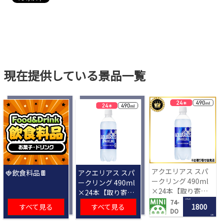
現在提供している景品一覧
アクエリアス スパ
🍓飲食料品🍫
アクエリアス スパ
ークリング 490ml
ークリング 490ml
×24本【取り寄せ
×24本【取り寄せ
入荷後次第発送】
入荷後次第発送】
1 PLAY
74-
すべて見る
すべて見る
1800
DO
LRC