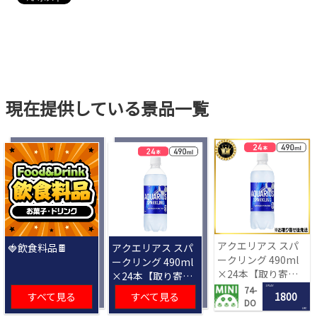
現在提供している景品一覧
アクエリアス スパ
🍓飲食料品🍫
アクエリアス スパ
ークリング 490ml
ークリング 490ml
×24本【取り寄せ
×24本【取り寄せ
入荷後次第発送】
入荷後次第発送】
1 PLAY
74-
すべて見る
すべて見る
1800
DO
LRC