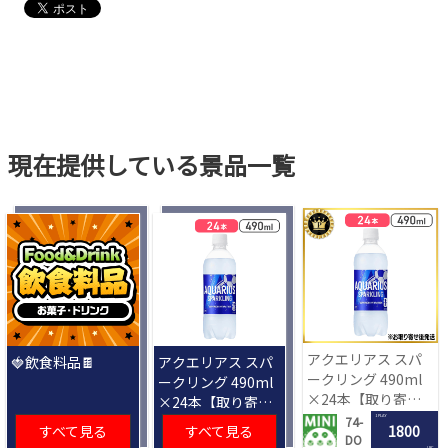
現在提供している景品一覧
アクエリアス スパ
🍓飲食料品🍫
アクエリアス スパ
ークリング 490ml
ークリング 490ml
×24本【取り寄せ
×24本【取り寄せ
入荷後次第発送】
入荷後次第発送】
1 PLAY
74-
すべて見る
すべて見る
1800
DO
LRC