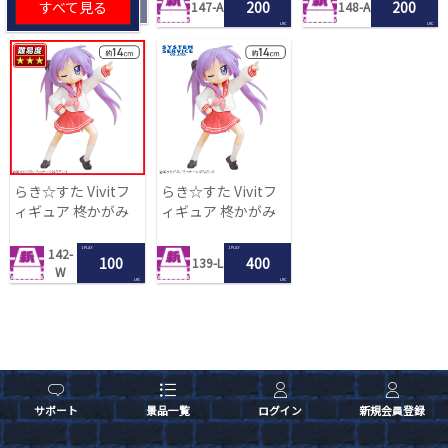
すべて見る
200
200
147-A
148-A
LRC
LRC
らき☆すた Vivitフ
らき☆すた Vivitフ
ィギュア 柊かがみ
ィギュア 柊かがみ
1 PLAY
1 PLAY
142-
100
400
139-L
W
LRC
LRC
サポート
景品一覧
ログイン
新規会員登録