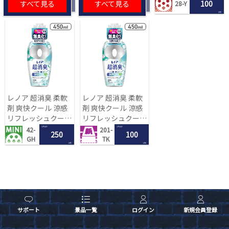
すべて見る
すべて見る
100
28-Y
[R]
LRC
レノア 超消臭 柔軟
レノア 超消臭 柔軟
剤 爽快クール 涼感
剤 爽快クール 涼感
リフレッシュクール
リフレッシュクール
の香り 450mL[R]
の香り 450mL[R]
1 PLAY
1 PLAY
42-
201-
250
100
GH
TK
LRC
LRC
サポート
景品一覧
ログイン
新規会員登録