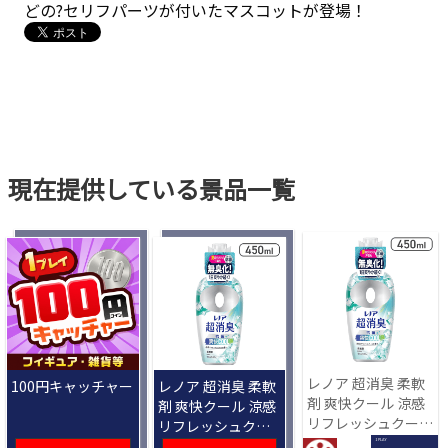
どの?セリフパーツが付いたマスコットが登場！
現在提供している景品一覧
レノア 超消臭 柔軟
100円キャッチャー
レノア 超消臭 柔軟
剤 爽快クール 涼感
剤 爽快クール 涼感
リフレッシュクール
リフレッシュクー
の香り 450mL[R]
ルの香り 450mL
1 PLAY