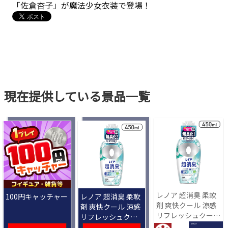
「佐倉杏子」が魔法少女衣装で登場！
現在提供している景品一覧
レノア 超消臭 柔軟
100円キャッチャー
レノア 超消臭 柔軟
剤 爽快クール 涼感
剤 爽快クール 涼感
リフレッシュクール
リフレッシュクー
の香り 450mL[R]
ルの香り 450mL
1 PLAY