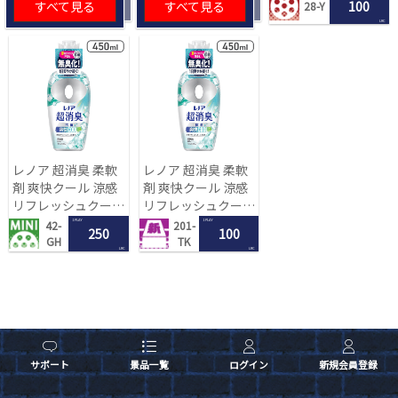
すべて見る
すべて見る
100
28-Y
[R]
LRC
レノア 超消臭 柔軟
レノア 超消臭 柔軟
剤 爽快クール 涼感
剤 爽快クール 涼感
リフレッシュクール
リフレッシュクール
の香り 450mL[R]
の香り 450mL[R]
1 PLAY
1 PLAY
42-
201-
250
100
GH
TK
LRC
LRC
サポート
景品一覧
ログイン
新規会員登録