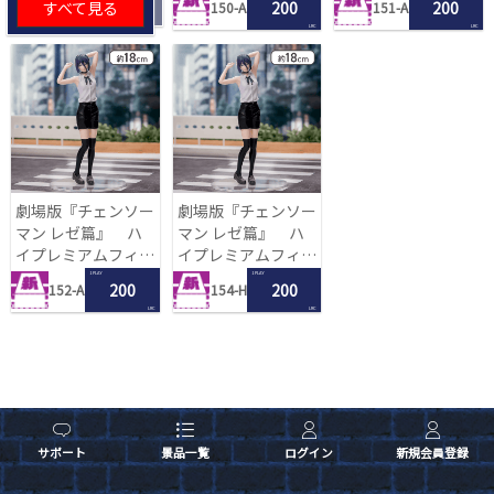
すべて見る
200
200
150-A
151-A
LRC
LRC
劇場版『チェンソー
劇場版『チェンソー
マン レゼ篇』 ハ
マン レゼ篇』 ハ
イプレミアムフィギ
イプレミアムフィギ
ュア‐レゼ‐
ュア‐レゼ‐
1 PLAY
1 PLAY
200
200
152-A
154-H
LRC
LRC
サポート
景品一覧
ログイン
新規会員登録