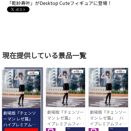
「乾紗寿叶」がDesktop Cuteフィギュアに登場！
現在提供している景品一覧
劇場版『チェンソー
劇場版『チェンソー
劇場版『チェンソ
マン レゼ篇』 ハ
マン レゼ篇』 ハ
ーマン レゼ篇』
イプレミアムフィギ
イプレミアムフィギ
ハイプレミアムフ
ュア‐レゼ‐
ュア‐レゼ‐
ィギュア‐レゼ‐
1 PLAY
1 PLAY