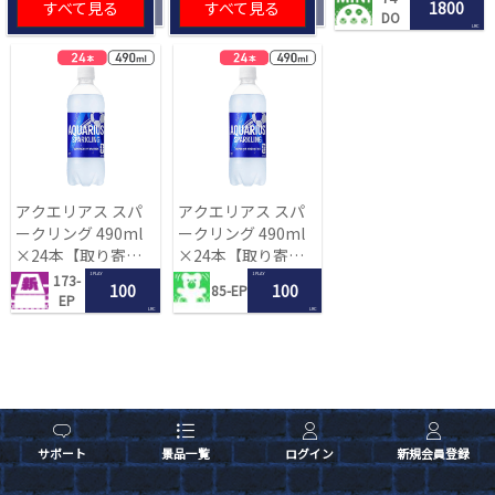
すべて見る
すべて見る
1800
DO
LRC
アクエリアス スパ
アクエリアス スパ
ークリング 490ml
ークリング 490ml
×24本【取り寄せ
×24本【取り寄せ
入荷後次第発送】
入荷後次第発送】
1 PLAY
1 PLAY
173-
100
100
85-EP
EP
LRC
LRC
サポート
景品一覧
ログイン
新規会員登録