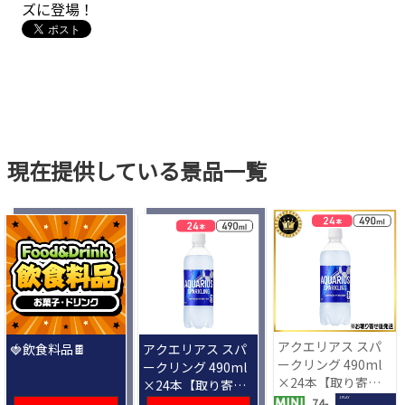
ズに登場！
現在提供している景品一覧
アクエリアス スパ
🍓飲食料品🍫
アクエリアス スパ
ークリング 490ml
ークリング 490ml
×24本【取り寄せ
×24本【取り寄せ
入荷後次第発送】
入荷後次第発送】
1 PLAY
74-