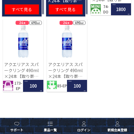
×24本【取り寄せ
入荷後次第発送】
入荷後次第発送】
1 PLAY
74-
すべて見る
すべて見る
1800
DO
LRC
アクエリアス スパ
アクエリアス スパ
ークリング 490ml
ークリング 490ml
×24本【取り寄せ
×24本【取り寄せ
入荷後次第発送】
入荷後次第発送】
1 PLAY
1 PLAY
173-
100
100
85-EP
EP
LRC
LRC
サポート
景品一覧
ログイン
新規会員登録