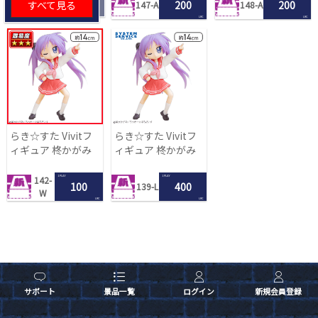
すべて見る
200
200
147-A
148-A
LRC
LRC
らき☆すた Vivitフ
らき☆すた Vivitフ
ィギュア 柊かがみ
ィギュア 柊かがみ
1 PLAY
1 PLAY
142-
100
400
139-L
W
LRC
LRC
サポート
景品一覧
ログイン
新規会員登録