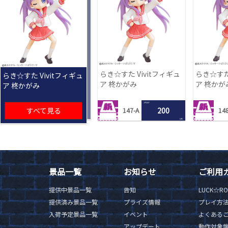
らき☆すた Vivitフィギュ
らき☆すた 
らき☆すた Vivitフィギュ
ア 柊かがみ
ア 柊かが
ア 柊かがみ
1 PLAY
すべて見る
200
147-A
148
LRC
景品一覧
お知らせ
ご利用
提供中景品一覧
告知
LUCK☆R
提供済み景品一覧
プライズ情報
プレイ方
入荷予定景品一覧
イベント
よくある
アップデート
動作対象