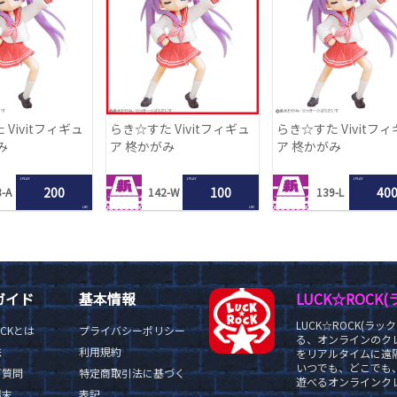
Vivitフィギュ
らき☆すた Vivitフィギュ
らき☆すた Vivitフ
み
ア 柊かがみ
ア 柊かがみ
1 PLAY
1 PLAY
1 PLAY
200
100
40
-A
142-W
139-L
LRC
LRC
ガイド
基本情報
LUCK☆ROC
LUCK☆ROCK(
OCKとは
プライバシーポリシー
る、オンラインのク
法
利用規約
をリアルタイムに遠隔
いつでも、どこでも
ご質問
特定商取引法に基づく
遊べるオンラインクレ
端末
表記