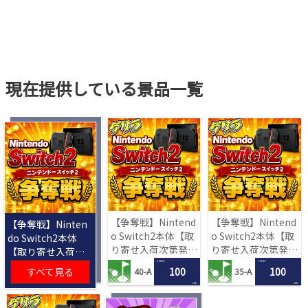
現在提供している景品一覧
【争奪戦】Nintend
【争奪戦】Nintend
【争奪戦】Ninten
o Switch2本体【取
o Switch2本体【取
do Switch2本体
り寄せ入荷次第発
り寄せ入荷次第発
【取り寄せ入荷次
送】
送】
第発送】
1 PLAY
1 PLAY
すべて見る
100
100
40-A
35-A
LRC
LRC