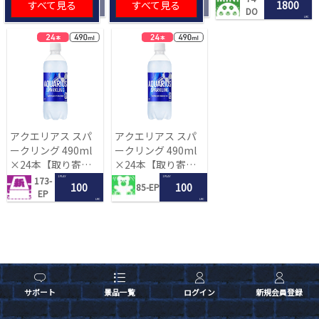
すべて見る
すべて見る
1800
DO
LRC
アクエリアス スパ
アクエリアス スパ
ークリング 490ml
ークリング 490ml
×24本【取り寄せ
×24本【取り寄せ
入荷後次第発送】
入荷後次第発送】
1 PLAY
1 PLAY
173-
100
100
85-EP
EP
LRC
LRC
サポート
景品一覧
ログイン
新規会員登録