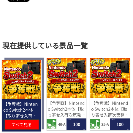
現在提供している景品一覧
【争奪戦】Nintend
【争奪戦】Nintend
【争奪戦】Ninten
o Switch2本体【取
o Switch2本体【取
do Switch2本体
り寄せ入荷次第発
り寄せ入荷次第発
【取り寄せ入荷次
送】
送】
第発送】
1 PLAY
1 PLAY
すべて見る
100
100
40-A
35-A
LRC
LRC