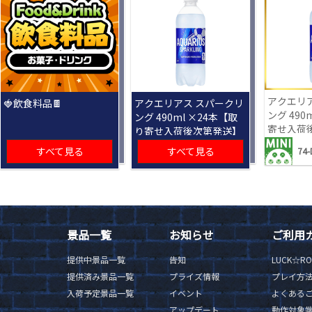
アクエリ
🍓飲食料品🍫
アクエリアス スパークリ
ング 490
ング 490ml ×24本【取
寄せ入荷
り寄せ入荷後次第発送】
すべて見る
すべて見る
74-
景品一覧
お知らせ
ご利用
提供中景品一覧
告知
LUCK☆R
提供済み景品一覧
プライズ情報
プレイ方
入荷予定景品一覧
イベント
よくある
アップデート
動作対象