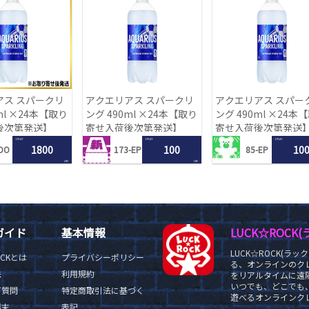
アス スパークリ
アクエリアス スパークリ
アクエリアス スパー
ml ×24本【取り
ング 490ml ×24本【取り
ング 490ml ×24本
後次第発送】
寄せ入荷後次第発送】
寄せ入荷後次第発送
1 PLAY
1 PLAY
1 PLAY
1800
100
10
DO
173-EP
85-EP
LRC
LRC
ガイド
基本情報
LUCK☆ROC
LUCK☆ROCK(
OCKとは
プライバシーポリシー
る、オンラインのク
法
利用規約
をリアルタイムに遠隔
いつでも、どこでも
ご質問
特定商取引法に基づく
遊べるオンラインクレ
端末
表記