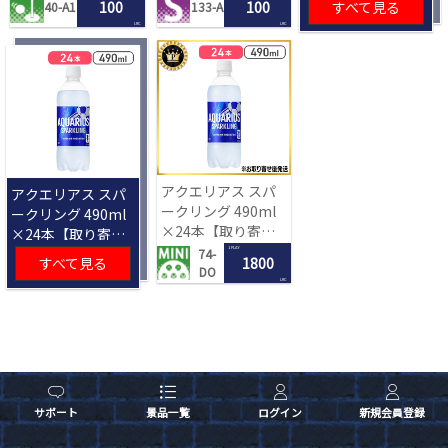
100
100
すべて見る
40-A1
133-A
LRC
LRC
アクエリアス スパ
アクエリアス スパ
ークリング 490ml
ークリング 490ml
×24本【取り寄せ
×24本【取り寄せ
入荷後次第発送】
入荷後次第発送】
1 PLAY
74-
すべて見る
1800
DO
LRC
サポート
景品一覧
ログイン
新規会員登録