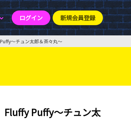
ログイン
新規会員登録
 Puffy〜チュン太郎＆茶々丸〜
uffy Puffy〜チュン太