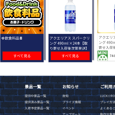
アクエリ
🍓飲食料品🍫
アクエリアス スパークリ
ング 490
ング 490ml ×24本【取
寄せ入荷
り寄せ入荷後次第発送】
すべて見る
すべて見る
74-
景品一覧
お知らせ
ご利用
提供中景品一覧
告知
LUCK☆R
提供済み景品一覧
プライズ情報
プレイ方
入荷予定景品一覧
イベント
よくある
アップデート
動作対象