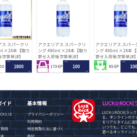
アス スパークリ
アクエリアス スパークリ
アクエリアス スパー
ml ×24本【取り
ング 490ml ×24本【取り
ング 490ml ×24本
後次第発送】
寄せ入荷後次第発送】
寄せ入荷後次第発送
1 PLAY
1 PLAY
1 PLAY
1800
100
10
DO
173-EP
85-EP
LRC
LRC
ガイド
基本情報
LUCK☆ROC
LUCK☆ROCK(
OCKとは
プライバシーポリシー
る、オンラインのク
法
利用規約
をリアルタイムに遠隔
いつでも、どこでも
ご質問
特定商取引法に基づく
遊べるオンラインクレ
端末
表記