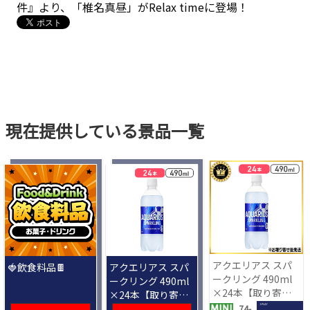
件』より、「椎名真昼」がRelax timeに登場！
現在提供している景品一覧
アクエリアス スパ
🍓飲食料品🍫
アクエリアス スパ
ークリング 490ml
ークリング 490ml
×24本【取り寄せ
×24本【取り寄せ
入荷後次第発送】
入荷後次第発送】
1 PLAY
74-