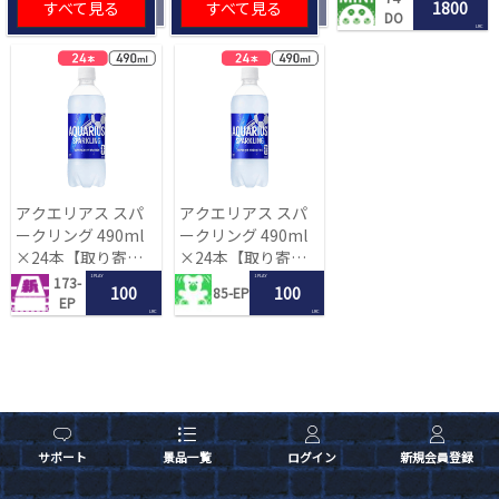
すべて見る
すべて見る
1800
DO
LRC
アクエリアス スパ
アクエリアス スパ
ークリング 490ml
ークリング 490ml
×24本【取り寄せ
×24本【取り寄せ
入荷後次第発送】
入荷後次第発送】
1 PLAY
1 PLAY
173-
100
100
85-EP
EP
LRC
LRC
サポート
景品一覧
ログイン
新規会員登録