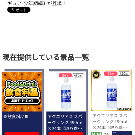
ギュア-少年期編3-が登場！
現在提供している景品一覧
アクエリアス スパ
🍓飲食料品🍫
アクエリアス スパ
ークリング 490ml
ークリング 490ml
×24本【取り寄せ
×24本【取り寄せ
入荷後次第発送】
入荷後次第発送】
1 PLAY
74-