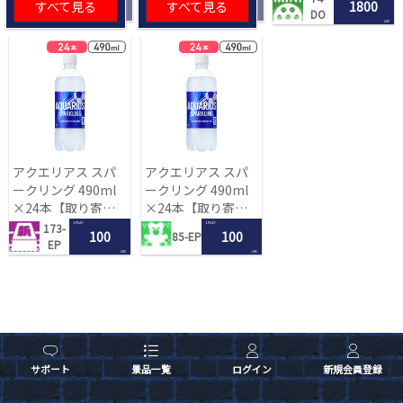
すべて見る
すべて見る
1800
DO
LRC
アクエリアス スパ
アクエリアス スパ
ークリング 490ml
ークリング 490ml
×24本【取り寄せ
×24本【取り寄せ
入荷後次第発送】
入荷後次第発送】
1 PLAY
1 PLAY
173-
100
100
85-EP
EP
LRC
LRC
サポート
景品一覧
ログイン
新規会員登録