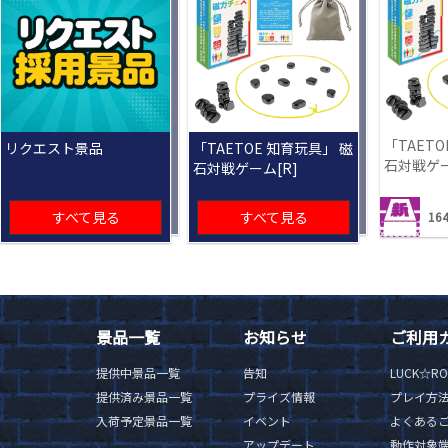
「TAETO
リクエスト景品
「TAETOE 知育玩具」 磁
石対戦ゲー
石対戦ゲーム[R]
すべて見る
すべて見る
164
景品一覧
お知らせ
ご利用
提供中景品一覧
告知
LUCK☆R
提供済み景品一覧
プライズ情報
プレイ方
入荷予定景品一覧
イベント
よくある
アップデート
動作対象