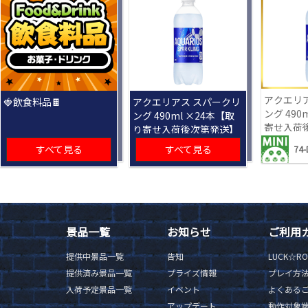
アクエリ
🍓飲食料品🍫
アクエリアス スパークリ
ング 490
ング 490ml ×24本【取
寄せ入荷
り寄せ入荷後次第発送】
すべて見る
すべて見る
74-
景品一覧
お知らせ
ご利用
提供中景品一覧
告知
LUCK☆R
提供済み景品一覧
プライズ情報
プレイ方
入荷予定景品一覧
イベント
よくある
アップデート
動作対象