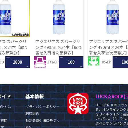
アス スパークリ
アクエリアス スパークリ
アクエリアス スパー
ml ×24本【取り
ング 490ml ×24本【取り
ング 490ml ×24本
後次第発送】
寄せ入荷後次第発送】
寄せ入荷後次第発送
1 PLAY
1 PLAY
1 PLAY
1800
100
10
DO
173-EP
85-EP
LRC
LRC
ガイド
基本情報
LUCK☆ROC
LUCK☆ROCK(
OCKとは
プライバシーポリシー
る、オンラインのク
法
利用規約
をリアルタイムに遠隔
いつでも、どこでも
ご質問
特定商取引法に基づく
遊べるオンラインクレ
端末
表記