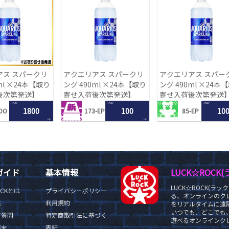
アス スパークリ
アクエリアス スパークリ
アクエリアス スパー
ml ×24本【取り
ング 490ml ×24本【取り
ング 490ml ×24本
後次第発送】
寄せ入荷後次第発送】
寄せ入荷後次第発送
1 PLAY
1 PLAY
1 PLAY
1800
100
10
DO
173-EP
85-EP
LRC
LRC
ガイド
基本情報
LUCK☆ROC
LUCK☆ROCK(
OCKとは
プライバシーポリシー
る、オンラインのク
法
利用規約
をリアルタイムに遠隔
いつでも、どこでも
ご質問
特定商取引法に基づく
遊べるオンラインクレ
端末
表記