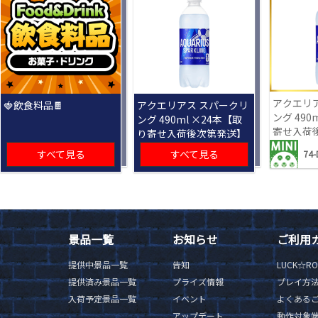
アクエリ
🍓飲食料品🍫
アクエリアス スパークリ
ング 490
ング 490ml ×24本【取
寄せ入荷
り寄せ入荷後次第発送】
すべて見る
すべて見る
74-
景品一覧
お知らせ
ご利用
提供中景品一覧
告知
LUCK☆R
提供済み景品一覧
プライズ情報
プレイ方
入荷予定景品一覧
イベント
よくある
アップデート
動作対象