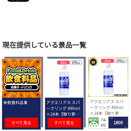
現在提供している景品一覧
アクエリアス スパ
🍓飲食料品🍫
アクエリアス スパ
ークリング 490ml
ークリング 490ml
×24本【取り寄せ
×24本【取り寄せ
入荷後次第発送】
入荷後次第発送】
1 PLAY
74-
すべて見る
すべて見る
1800
DO
LRC