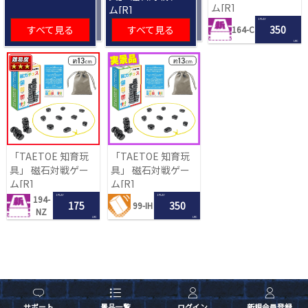
ム[R]
ム[R]
1 PLAY
すべて見る
すべて見る
350
164-C
LRC
「TAETOE 知育玩
「TAETOE 知育玩
具」 磁石対戦ゲー
具」 磁石対戦ゲー
ム[R]
ム[R]
1 PLAY
1 PLAY
194-
175
350
99-IH
NZ
LRC
LRC
サポート
景品一覧
ログイン
新規会員登録